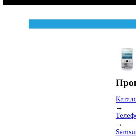
Про
Катал
→
Телеф
→
Samsu