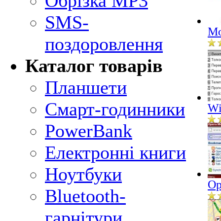
Обрізка MP3
SMS-
Mo
поздоровлення
Каталог товарів
Планшети
Смарт-годинники
Wi
PowerBank
Електронні книги
Ноутбуки
Op
Bluetooth-
гарнітури