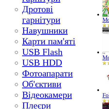
Дротові
гарнітури
Мо
Навушники
Карти пам'яті
USB Flash
Mo
USB HDD
Фотоапарати
Об'єктиви
Відеокамери
Fo
Плеєри