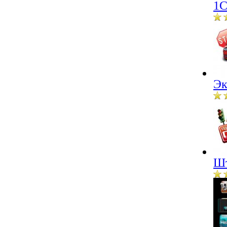
1С
Эк
Шт