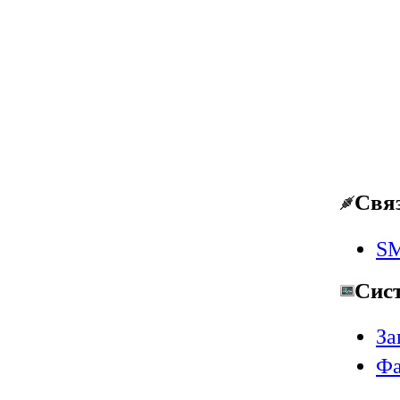
Свя
SM
Сис
За
Фа