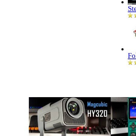
St
Fo