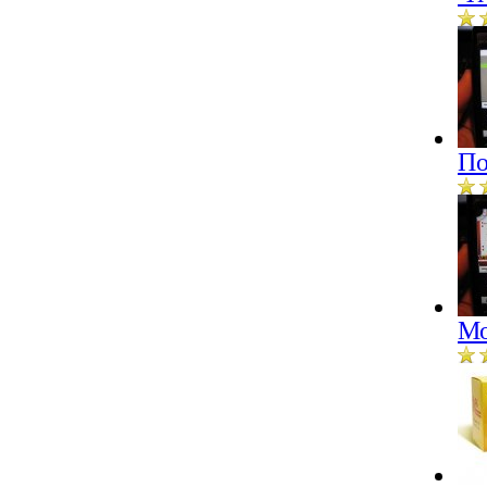
По
Мо