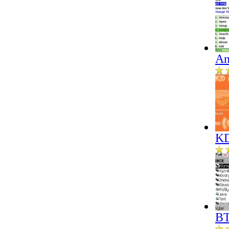
An
KD
BT