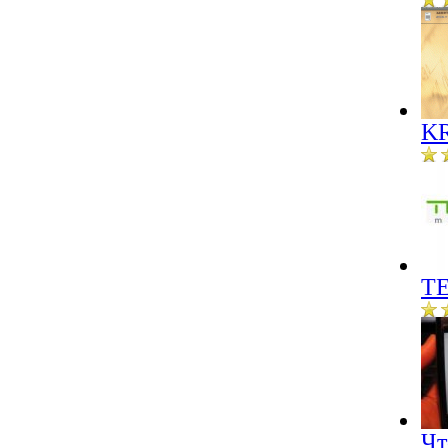
KR
ТЕ
Чт