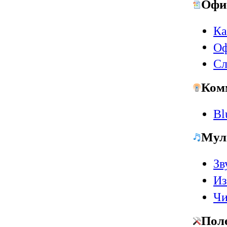
Офи
Ка
Оф
Сл
Ком
Bl
Мул
Зв
Из
Чи
Пол