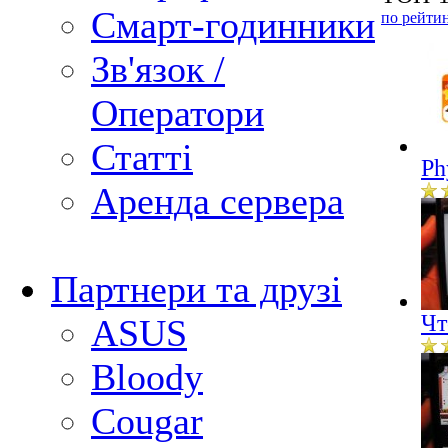
Смарт-годинники
по рейти
Зв'язок /
Оператори
Статті
Ph
Аренда сервера
Партнери та друзі
Чт
ASUS
Bloody
Cougar