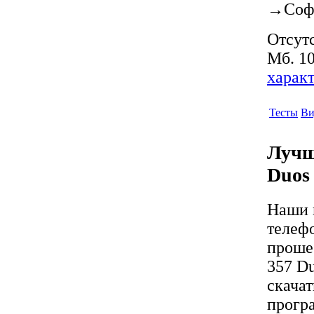
→
Соф
Отсутс
Мб. 10
харак
Тесты
Ви
Лучш
Duos
Наши 
телеф
проше
357 D
скача
прогр